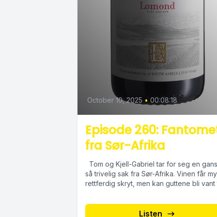
October 10, 2025
•
00:08:18
Episode 260: Fantome
fra Sør-Afrika
Tom og Kjell-Gabriel tar for seg en gan
så trivelig sak fra Sør-Afrika. Vinen får m
rettferdig skryt, men kan guttene bli vant ti
Listen