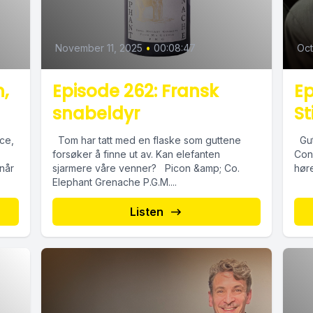
November 11, 2025
•
00:08:47
Oct
n,
Episode 262: Fransk
Ep
snabeldyr
St
ace,
Tom har tatt med en flaske som guttene
Gut
forsøker å finne ut av. Kan elefanten
Cono
 når
sjarmere våre venner? Picon &amp; Co.
høre
Elephant Grenache P.G.M....
Listen