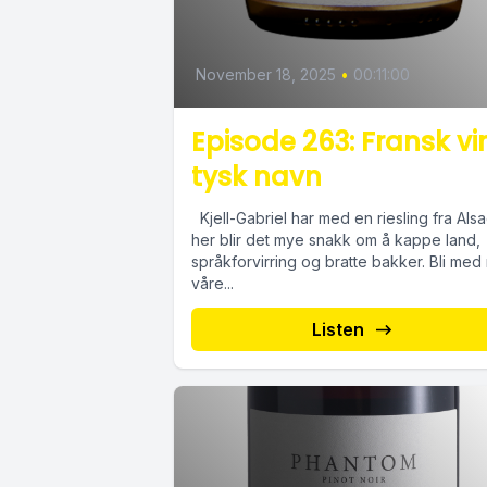
November 18, 2025
•
00:11:00
Episode 263: Fransk vi
tysk navn
Kjell-Gabriel har med en riesling fra Als
her blir det mye snakk om å kappe land,
språkforvirring og bratte bakker. Bli med
våre...
Listen