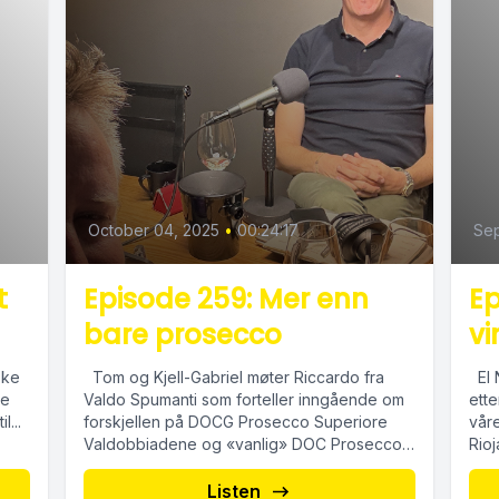
October 04, 2025
•
00:24:17
Sep
t
Episode 259: Mer enn
Ep
bare prosecco
v
ske
Tom og Kjell-Gabriel møter Riccardo fra
El 
ye
Valdo Spumanti som forteller inngående om
ett
l...
forskjellen på DOCG Prosecco Superiore
vår
Valdobbiadene og «vanlig» DOC Prosecco.
Rioj
Klarer han...
Listen