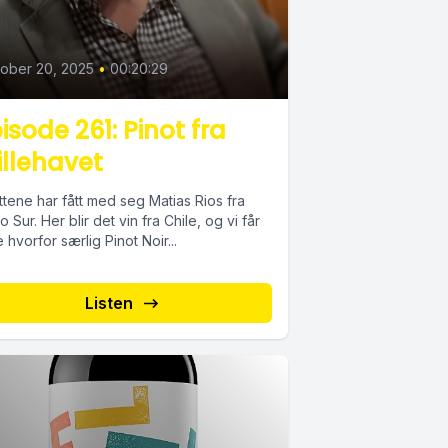
ober 20, 2025
•
00:20:29
isode 261: Pinot fra
illehavet
tene har fått med seg Matias Rios fra
 Sur. Her blir det vin fra Chile, og vi får
 hvorfor særlig Pinot Noir...
Listen