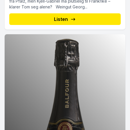
fra Pfalz, men Kjell-Gabriel må plutselig til Frankrike –
klarer Tom seg alene? Weingut Georg...
Listen