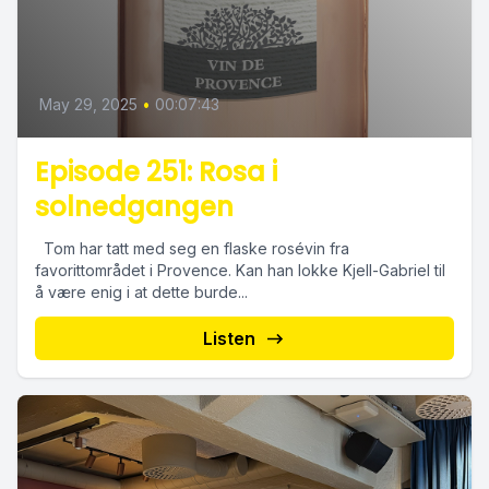
May 29, 2025
•
00:07:43
Episode 251: Rosa i
solnedgangen
Tom har tatt med seg en flaske rosévin fra
favorittområdet i Provence. Kan han lokke Kjell-Gabriel til
å være enig i at dette burde...
Listen