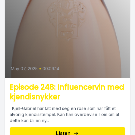
May 07, 2025
•
00:09:14
Episode 248: Influencervin med
kjendisnykker
Kjell-Gabriel har tatt med seg en rosé som har fått et
alvorlig kjendisstempel. Kan han overbevise Tom om at
dette kan bli en ny...
Listen