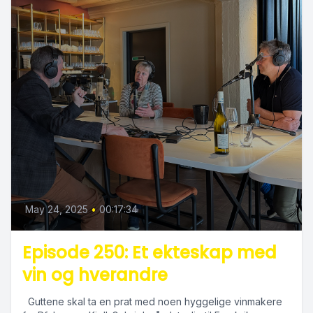
May 24, 2025
•
00:17:34
Episode 250: Et ekteskap med
vin og hverandre
Guttene skal ta en prat med noen hyggelige vinmakere