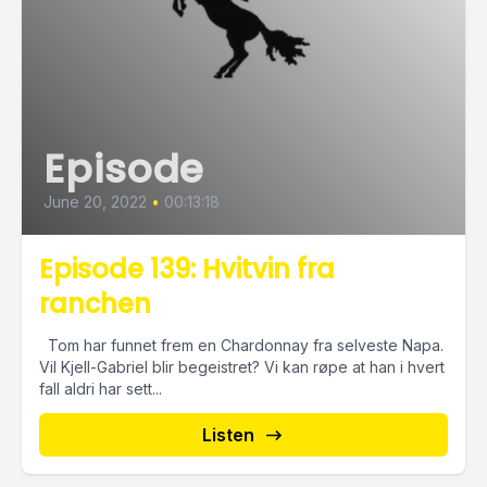
Episode
June 20, 2022
•
00:13:18
Episode 139: Hvitvin fra
ranchen
Tom har funnet frem en Chardonnay fra selveste Napa.
Vil Kjell-Gabriel blir begeistret? Vi kan røpe at han i hvert
fall aldri har sett...
Listen