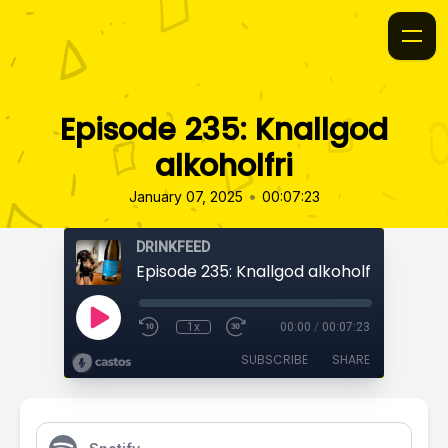
Episode 235: Knallgod
alkoholfri
•
January 07, 2025
00:07:23
DRINKFEED
Episode 235: Knallgod alkoholfri
1x
00:00
/
00:07:23
SUBSCRIBE
SHARE