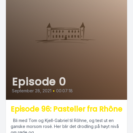
Episode 0
September 28, 2021
•
00:07:18
Episode 96: Pasteller fra Rhône
Bli med Tom og Kjell-Gabriel til Rôhne, og test ut en
ganske morsom rosé. Her blir det drodling på høyt nivå
om røde og...