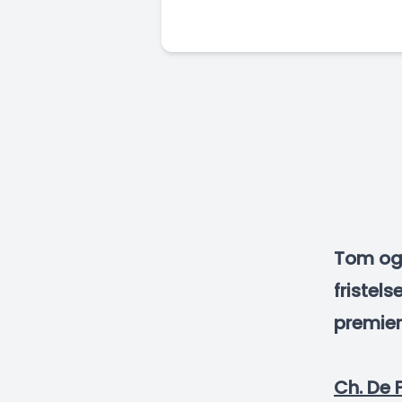
Tom og 
fristel
premier
Ch. De 