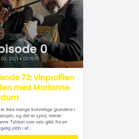
pisode 0
03, 2021
•
00:19:10
isode 73: Vinprofilen
den med Marianne
ldum
er ikke mange kvinnelige gründere i
ransjen, og det er synd, mener
anne Tyldum som selv gikk fra en
elig jobb i et...