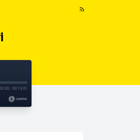
i
00:00
/
00:13:01