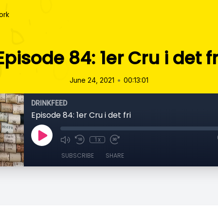
ork
Episode 84: 1er Cru i det fr
•
June 24, 2021
00:13:01
DRINKFEED
Episode 84: 1er Cru i det fri
1x
SUBSCRIBE
SHARE