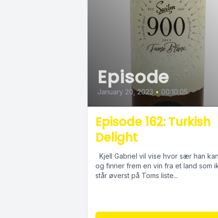
Episode
January 20, 2023
•
00:10:05
Episode 162: Turkish
Delight
Kjell Gabriel vil vise hvor sær han kan 
og finner frem en vin fra et land som 
står øverst på Toms liste...