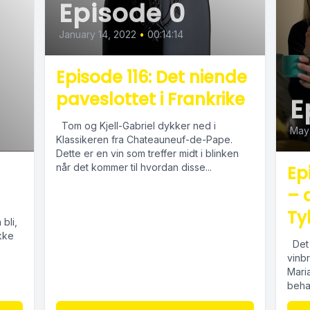
Episode 0
January 14, 2022
•
00:14:14
Episode 116: Det niende
paveslottet i Frankrike
E
Tom og Kjell-Gabriel dykker ned i
May 
Klassikeren fra Chateauneuf-de-Pape.
Dette er en vin som treffer midt i blinken
når det kommer til hvordan disse...
Ep
– 
Ty
bli,
ikke
Det 
vinb
Mari
behag