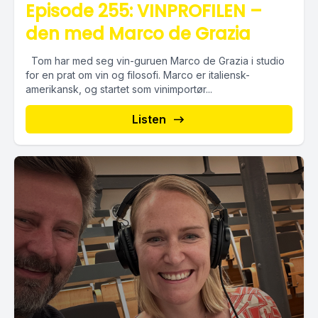
Episode 255: VINPROFILEN –
den med Marco de Grazia
Tom har med seg vin-guruen Marco de Grazia i studio
for en prat om vin og filosofi. Marco er italiensk-
amerikansk, og startet som vinimportør...
Listen