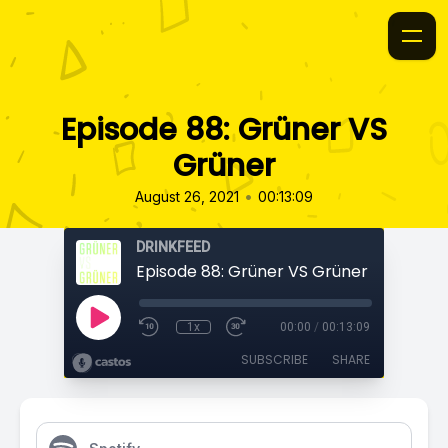
Episode 88: Grüner VS
Grüner
•
August 26, 2021
00:13:09
DRINKFEED
Episode 88: Grüner VS Grüner
1x
00:00
/
00:13:09
SUBSCRIBE
SHARE