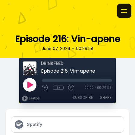
Episode 216: Vin-apene
•
June 07, 2024
00:29:58
DRINKFEED
Episode 216: Vin-apene
1x
00:00
/
00:29:58
SUBSCRIBE
SHARE
Spotify