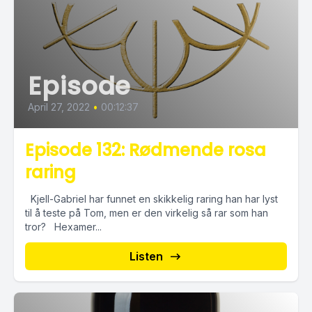
Episode
April 27, 2022
•
00:12:37
Episode 132: Rødmende rosa
raring
Kjell-Gabriel har funnet en skikkelig raring han har lyst
til å teste på Tom, men er den virkelig så rar som han
tror? Hexamer...
Listen