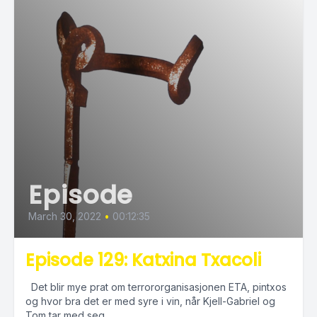
Episode
March 30, 2022
•
00:12:35
Episode 129: Katxina Txacoli
Det blir mye prat om terrororganisasjonen ETA, pintxos
og hvor bra det er med syre i vin, når Kjell-Gabriel og
Tom tar med seg...