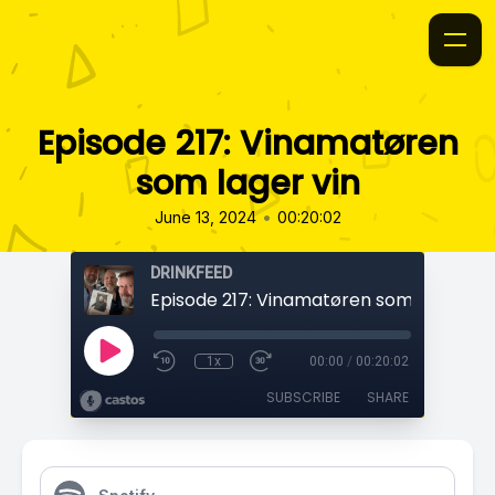
Episode 217: Vinamatøren
som lager vin
•
June 13, 2024
00:20:02
DRINKFEED
Episode 217: Vinamatøren som lager vin
1x
00:00
/
00:20:02
SUBSCRIBE
SHARE