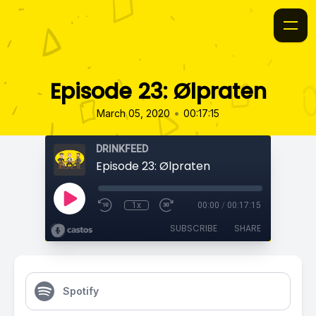
Episode 23: Ølpraten
•
March 05, 2020
00:17:15
DRINKFEED
Episode 23: Ølpraten
1x
00:00
/
00:17:15
SUBSCRIBE
SHARE
Spotify