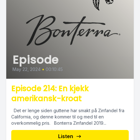
Episode
May 22, 2024
•
00:10:45
Episode 214: En kjekk
amerikansk-kroat
Det er lenge siden guttene har smakt på Zinfandel fra
California, og denne kommer til og med til en
overkommelig pris. Bonterra Zinfandel 2019...
Listen