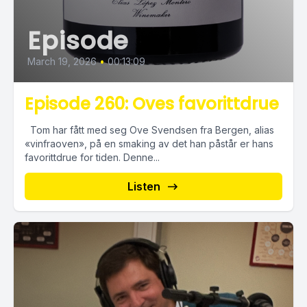
Episode
March 19, 2026
•
00:13:09
Episode 260: Oves favorittdrue
Tom har fått med seg Ove Svendsen fra Bergen, alias
«vinfraoven», på en smaking av det han påstår er hans
favorittdrue for tiden. Denne...
Listen