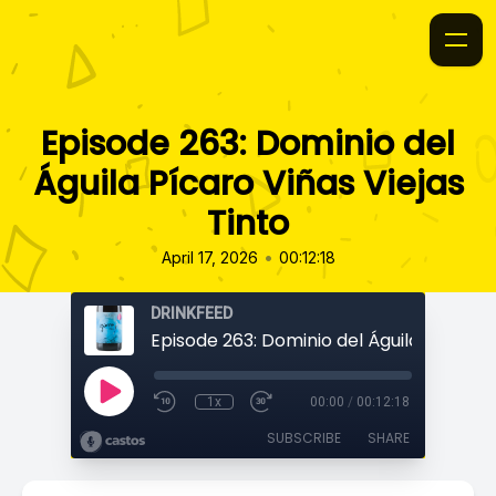
Episode 263: Dominio del
Águila Pícaro Viñas Viejas
Tinto
•
April 17, 2026
00:12:18
DRINKFEED
1x
00:00
/
00:12:18
SUBSCRIBE
SHARE