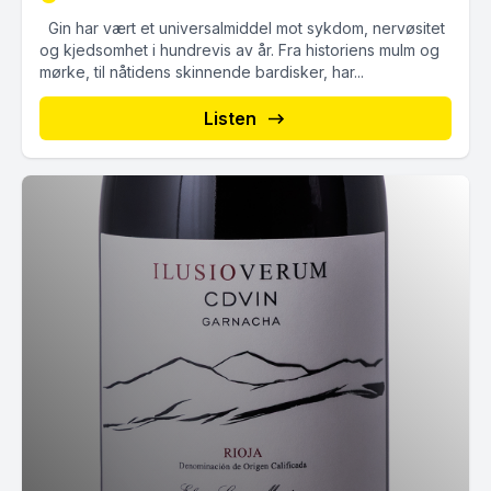
Gin har vært et universalmiddel mot sykdom, nervøsitet
og kjedsomhet i hundrevis av år. Fra historiens mulm og
mørke, til nåtidens skinnende bardisker, har...
Listen