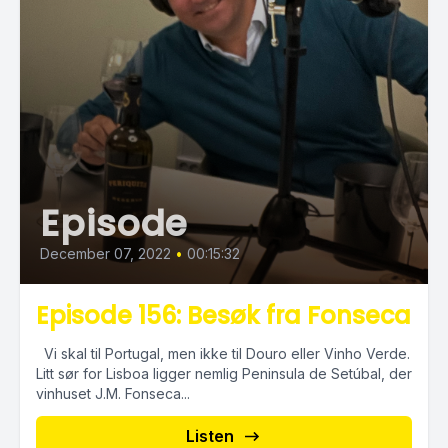
Episode
December 07, 2022
•
00:15:32
Episode 156: Besøk fra Fonseca
Vi skal til Portugal, men ikke til Douro eller Vinho Verde.
Litt sør for Lisboa ligger nemlig Peninsula de Setúbal, der
vinhuset J.M. Fonseca...
Listen