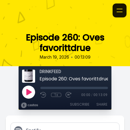
Episode 260: Oves
favorittdrue
•
March 19, 2026
00:13:09
DRINKFEED
Episode 260: Oves favorittdrue
1x
00:00
/
00:13:09
SUBSCRIBE
SHARE