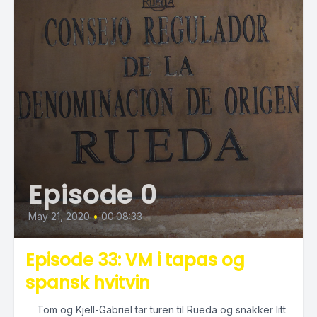
Episode 0
May 21, 2020
•
00:08:33
Episode 33: VM i tapas og
spansk hvitvin
Tom og Kjell-Gabriel tar turen til Rueda og snakker litt