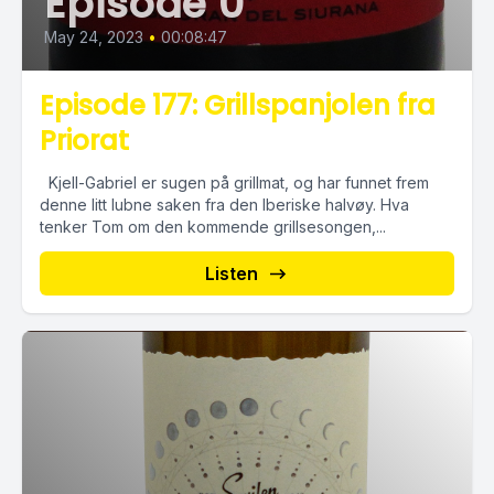
Episode 0
May 24, 2023
•
00:08:47
Episode 177: Grillspanjolen fra
Priorat
Kjell-Gabriel er sugen på grillmat, og har funnet frem
denne litt lubne saken fra den Iberiske halvøy. Hva
tenker Tom om den kommende grillsesongen,...
Listen