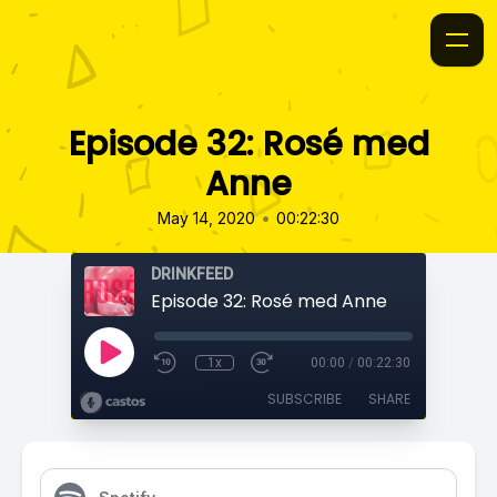
Episode 32: Rosé med
Anne
•
May 14, 2020
00:22:30
DRINKFEED
Episode 32: Rosé med Anne
1x
00:00
/
00:22:30
SUBSCRIBE
SHARE