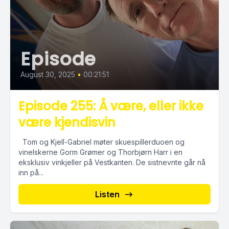
Episode
August 30, 2025
•
00:21:51
Episode 255: Å være, eller ikke
være kjendisvin
Tom og Kjell-Gabriel møter skuespillerduoen og
vinelskerne Gorm Grømer og Thorbjørn Harr i en
eksklusiv vinkjeller på Vestkanten. De sistnevnte går nå
inn på...
Listen