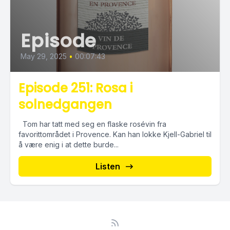
Episode
May 29, 2025
•
00:07:43
Episode 251: Rosa i
solnedgangen
Tom har tatt med seg en flaske rosévin fra
favorittområdet i Provence. Kan han lokke Kjell-Gabriel til
å være enig i at dette burde...
Listen