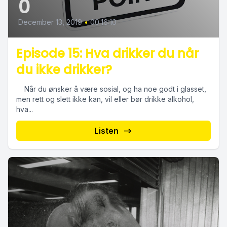
0
December 13, 2019
•
00:16:10
Episode 15: Hva drikker du når
du ikke drikker?
Når du ønsker å være sosial, og ha noe godt i glasset,
men rett og slett ikke kan, vil eller bør drikke alkohol,
hva...
Listen