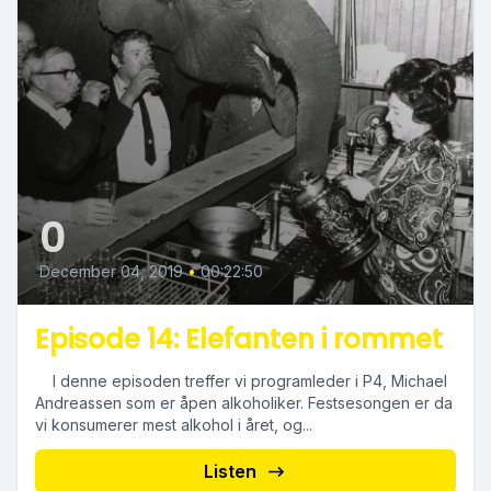
0
December 04, 2019
•
00:22:50
Episode 14: Elefanten i rommet
I denne episoden treffer vi programleder i P4, Michael
Andreassen som er åpen alkoholiker. Festsesongen er da
vi konsumerer mest alkohol i året, og...
Listen