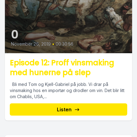
0
November 26, 2019
•
00:30:56
Episode 12: Proff vinsmaking
med hunerne på slep
Bli med Tom og Kjell-Gabriel på jobb. Vi drar på
vinsmaking hos en importør og drodler om vin. Det blir litt
om Chablis, USA,...
Listen