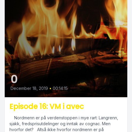
0
December 18, 2019
•
00:14:15
Episode 16: VM i avec
Nordmenn er på verdenstoppen i mye rart: Langrenn,
sjakk, fredsprisutdelinger og inntak av cognac. Men
hvorfor det? Altså ikke hvorfor nordmenn er på